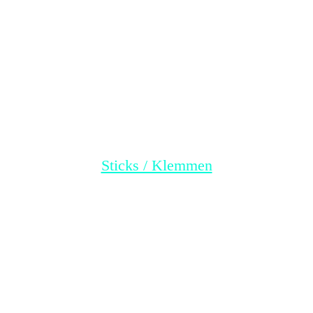
20240304_212441
Sticks / Klemmen