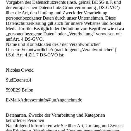
Vorgaben des Datenschutzrechts (insb. gemäß BDSG n.F. und
der europäischen Datenschutz-Grundverordnung ‚DS-GVO‘)
über die Art, den Umfang und Zweck der Verarbeitung
personenbezogener Daten durch unser Unternehmen. Diese
Datenschutzerklärung gilt auch für unsere Websites und Sozial-
Media-Profile. Bezüglich der Definition von Begriffen wie etwa
„personenbezogene Daten“ oder „Verarbeitung“ verweisen wir
auf Art. 4 DS-GVO.
Name und Kontaktdaten des / der Verantwortlichen
Unser/e Verantwortliche/r (nachfolgend „Verantwortlicher“)
i.S.d. Art. 4 Zif. 7 DS-GVO ist:
Nicolas Oweid
SudEetenstr.4
599E29 Brilon
E-Mail-Adresse:minfo@unAngenehm.de
Datenarten, Zwecke der Verarbeitung und Kategorien
betroffener Personen
Nachfolgend informieren wir Sie über Art, Umfang und Zweck
der Erhebung, Verarbeitung und Nutzung personenbezogener